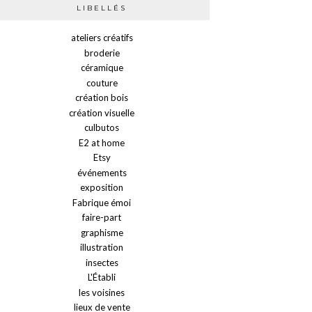
LIBELLÉS
ateliers créatifs
broderie
céramique
couture
création bois
création visuelle
culbutos
E2 at home
Etsy
événements
exposition
Fabrique émoi
faire-part
graphisme
illustration
insectes
L'Établi
les voisines
lieux de vente